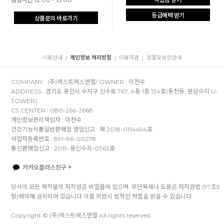
등급혜택 받기
상품문의 바로가기
이용안내
개인정보 처리방침
이용약관
정품및보상안내
|
|
|
COMPANY : (주)넥스트에스엔엘/ OWNER : 이천수
ADDRESS : 경기도 용인시 수지구 신수로 767, A동 1층 134호(동천동, 분당수지 U-
TOWER)
CS CENTER : 080-266-2668
개인정보관리책임자 : 이천수
건강기능식품일반판매업 영업신고 : 제 2018-0114494호
사업자등록번호 : 891-86-00278
통신판매업신고 : 2019-용인수지-0763호
카카오플러스친구 +
당사의 모든 제작물의 저작권은 비엘몰에 있으며, 무단복제나 도용은 저작권법 (97조5
항)에의해 금지되어 있습니다.이를 위반시 법적인 처벌을 받을 수 있습니다
Copyright © (주)넥스트에스앤엘 All rights reserved.