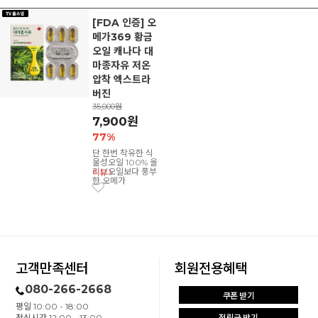
[FDA 인증] 오
메가369 황금
오일 캐나다 대
마종자유 저온
압착 엑스트라
버진
35,000원
7,900원
77%
단 한번 착유한 식
물성오일 100% 올
리브오일보다 풍부
리뷰 1
한 오메가
고객만족센터
회원전용혜택
080-266-2668
쿠폰 받기
평일 10:00 - 18:00
점심시간 12:00 - 13:00
적립금 받기