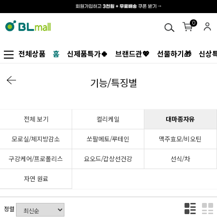
0
전체상품
홈
신제품특가🍀
브랜드관💖
선물하기🎁
신상특
기능/특징별
전체 보기
컬리케일
대마종자유
모로실/체지방감소
쏘팔메토/루테인
맥주효모/비오틴
구강케어/프로폴리스
요오드/갑상선건강
선식/차
자연 원료
정렬