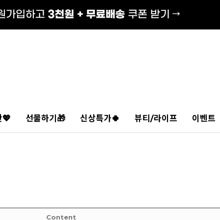
💖
선물하기🎁
신상특가🍀
뷰티/라이프
이벤트
Content