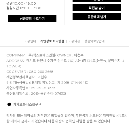
평일 10:00 - 18:00
점심시간 12:00 - 13:00
적립금 받기
등급혜택 받기
상품문의 바로가기
이용안내
개인정보 처리방침
이용약관
정품및보상안내
|
|
|
COMPANY : (주)넥스트에스엔엘/ OWNER : 이천수
ADDRESS : 경기도 용인시 수지구 신수로 767, A동 1층 134호(동천동, 분당수지 U-
TOWER)
CS CENTER : 080-266-2668
개인정보관리책임자 : 이천수
건강기능식품일반판매업 영업신고 : 제 2018-0114494호
사업자등록번호 : 891-86-00278
통신판매업신고 : 2019-용인수지-0763호
카카오플러스친구 +
당사의 모든 제작물의 저작권은 비엘몰에 있으며, 무단복제나 도용은 저작권법 (97조5
항)에의해 금지되어 있습니다.이를 위반시 법적인 처벌을 받을 수 있습니다