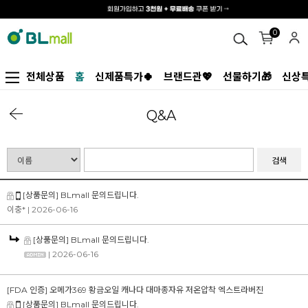
0
전체상품
홈
신제품특가🍀
브랜드관💖
선물하기🎁
신상특
Q&A
검색
[상품문의] BLmall 문의드립니다.
이충*
| 2026-06-16
[상품문의] BLmall 문의드립니다.
| 2026-06-16
[FDA 인증] 오메가369 황금오일 캐나다 대마종자유 저온압착 엑스트라버진
[상품문의] BLmall 문의드립니다.