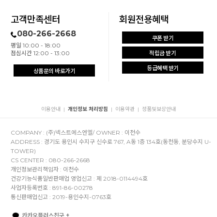
고객만족센터
회원전용혜택
080-266-2668
쿠폰 받기
평일 10:00 - 18:00
점심시간 12:00 - 13:00
적립금 받기
등급혜택 받기
상품문의 바로가기
이용안내
개인정보 처리방침
이용약관
정품및보상안내
|
|
|
COMPANY : (주)넥스트에스엔엘/ OWNER : 이천수
ADDRESS : 경기도 용인시 수지구 신수로 767, A동 1층 134호(동천동, 분당수지 U-
TOWER)
CS CENTER : 080-266-2668
개인정보관리책임자 : 이천수
건강기능식품일반판매업 영업신고 : 제 2018-0114494호
사업자등록번호 : 891-86-00278
통신판매업신고 : 2019-용인수지-0763호
카카오플러스친구 +