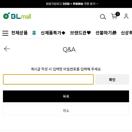
0
전체상품
홈
신제품특가🍀
브랜드관💖
선물하기🎁
신상특
Q&A
게시글 작성 시 입력한 비밀번호를 입력해 주세요.
확인
목록
취소