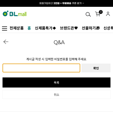
0
전체상품
홈
신제품특가🍀
브랜드관💖
선물하기🎁
신상특
Q&A
게시글 작성 시 입력한 비밀번호를 입력해 주세요.
확인
목록
취소