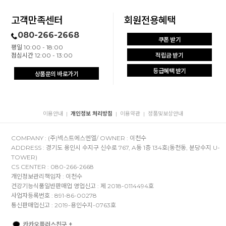
고객만족센터
회원전용혜택
080-266-2668
쿠폰 받기
평일 10:00 - 18:00
점심시간 12:00 - 13:00
적립금 받기
등급혜택 받기
상품문의 바로가기
이용안내
개인정보 처리방침
이용약관
정품및보상안내
|
|
|
COMPANY : (주)넥스트에스엔엘/ OWNER : 이천수
ADDRESS : 경기도 용인시 수지구 신수로 767, A동 1층 134호(동천동, 분당수지 U-
TOWER)
CS CENTER : 080-266-2668
개인정보관리책임자 : 이천수
건강기능식품일반판매업 영업신고 : 제 2018-0114494호
사업자등록번호 : 891-86-00278
통신판매업신고 : 2019-용인수지-0763호
카카오플러스친구 +