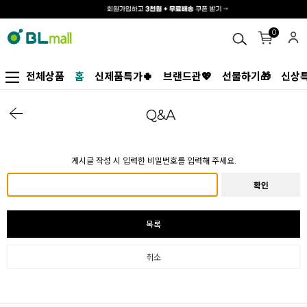
0
전체상품
홈
신제품특가🍀
브랜드관💖
선물하기🎁
신상특
Q&A
게시글 작성 시 입력한 비밀번호를 입력해 주세요.
확인
목록
취소