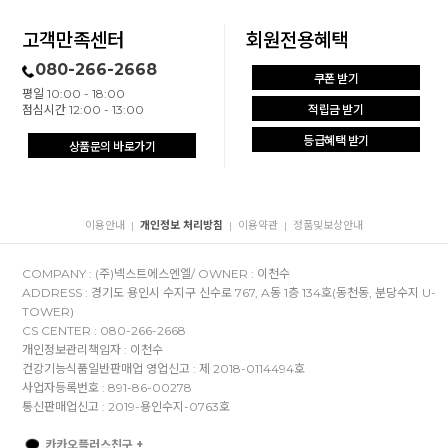
고객만족센터
회원전용혜택
080-266-2668
쿠폰 받기
평일 10:00 - 18:00
점심시간 12:00 - 13:00
적립금 받기
등급혜택 받기
상품문의 바로가기
이용안내
개인정보 처리방침
이용약관
정품및보상안내
|
|
|
COMPANY : (주)넥스트에스엔엘/ OWNER : 이천수
ADDRESS : 경기도 용인시 수지구 신수로 767, A동 1층 134호(동천동, 분당수지 U-
TOWER)
CS CENTER : 080-266-2668
개인정보관리책임자 : 이천수
건강기능식품일반판매업 영업신고 : 제 2018-0114494호
사업자등록번호 : 891-86-00278
통신판매업신고 : 2019-용인수지-0763호
카카오플러스친구 +