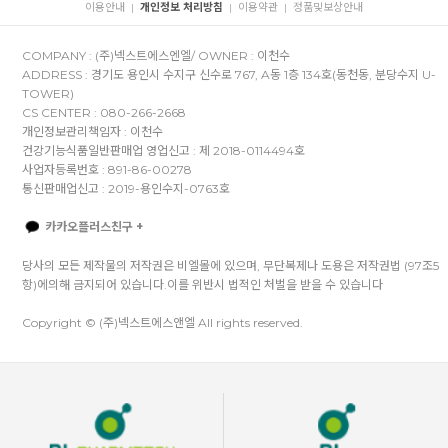
이용안내
개인정보 처리방침
이용약관
정품및보상안내
|
|
|
COMPANY : (주)넥스트에스엔엘/ OWNER : 이천수
ADDRESS : 경기도 용인시 수지구 신수로 767, A동 1층 134호(동천동, 분당수지 U-
TOWER)
CS CENTER : 080-266-2668
개인정보관리책임자 : 이천수
건강기능식품일반판매업 영업신고 : 제 2018-0114494호
사업자등록번호 : 891-86-00278
통신판매업신고 : 2019-용인수지-0763호
카카오플러스친구 +
당사의 모든 제작물의 저작권은 비엘몰에 있으며, 무단복제나 도용은 저작권법 (97조5
항)에의해 금지되어 있습니다.이를 위반시 법적인 처벌을 받을 수 있습니다
Copyright © (주)넥스트에스앤엘 All rights reserved.