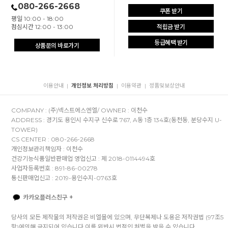
080-266-2668
쿠폰 받기
평일 10:00 - 18:00
점심시간 12:00 - 13:00
적립금 받기
등급혜택 받기
상품문의 바로가기
이용안내
개인정보 처리방침
이용약관
정품및보상안내
|
|
|
COMPANY : (주)넥스트에스엔엘/ OWNER : 이천수
ADDRESS : 경기도 용인시 수지구 신수로 767, A동 1층 134호(동천동, 분당수지 U-
TOWER)
CS CENTER : 080-266-2668
개인정보관리책임자 : 이천수
건강기능식품일반판매업 영업신고 : 제 2018-0114494호
사업자등록번호 : 891-86-00278
통신판매업신고 : 2019-용인수지-0763호
카카오플러스친구 +
당사의 모든 제작물의 저작권은 비엘몰에 있으며, 무단복제나 도용은 저작권법 (97조5
항)에의해 금지되어 있습니다.이를 위반시 법적인 처벌을 받을 수 있습니다