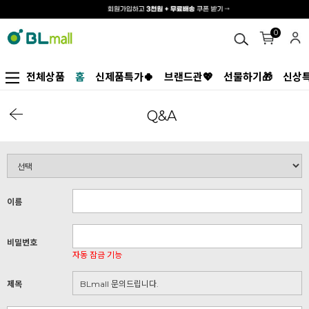
0
전체상품
홈
신제품특가🍀
브랜드관💖
선물하기🎁
신상특
Q&A
이름
비밀번호
자동 잠금 기능
제목