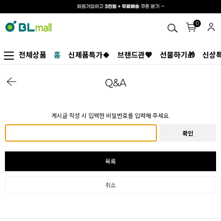
0
전체상품
홈
신제품특가🍀
브랜드관💖
선물하기🎁
신상특
Q&A
게시글 작성 시 입력한 비밀번호를 입력해 주세요.
확인
목록
취소