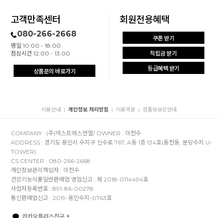
고객만족센터
회원전용혜택
080-266-2668
쿠폰 받기
평일 10:00 - 18:00
점심시간 12:00 - 13:00
적립금 받기
등급혜택 받기
상품문의 바로가기
이용안내
개인정보 처리방침
이용약관
정품및보상안내
|
|
|
COMPANY : (주)넥스트에스엔엘/ OWNER : 이천수
ADDRESS : 경기도 용인시 수지구 신수로 767, A동 1층 134호(동천동, 분당수지 U-
TOWER)
CS CENTER : 080-266-2668
개인정보관리책임자 : 이천수
건강기능식품일반판매업 영업신고 : 제 2018-0114494호
사업자등록번호 : 891-86-00278
통신판매업신고 : 2019-용인수지-0763호
카카오플러스친구 +