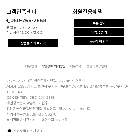
고객만족센터
회원전용혜택
080-266-2668
쿠폰 받기
평일 10:00 - 18:00
점심시간 12:00 - 13:00
적립금 받기
등급혜택 받기
상품문의 바로가기
이용안내
개인정보 처리방침
이용약관
정품및보상안내
|
|
|
COMPANY : (주)넥스트에스엔엘/ OWNER : 이천수
ADDRESS : 경기도 용인시 수지구 신수로 767, A동 1층 134호(동천동, 분당수지 U-
TOWER)
CS CENTER : 080-266-2668
개인정보관리책임자 : 이천수
건강기능식품일반판매업 영업신고 : 제 2018-0114494호
사업자등록번호 : 891-86-00278
통신판매업신고 : 2019-용인수지-0763호
카카오플러스친구 +