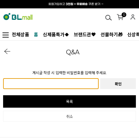
0
전체상품
홈
신제품특가🍀
브랜드관💖
선물하기🎁
신상특
Q&A
게시글 작성 시 입력한 비밀번호를 입력해 주세요.
확인
목록
취소