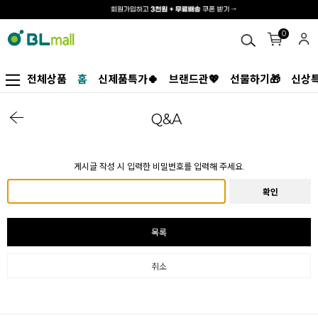
0
전체상품
홈
신제품특가🍀
브랜드관💖
선물하기🎁
신상특
Q&A
게시글 작성 시 입력한 비밀번호를 입력해 주세요.
확인
목록
취소