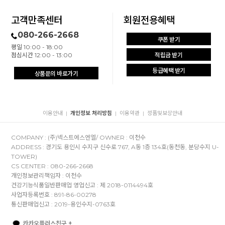
고객만족센터
회원전용혜택
080-266-2668
쿠폰 받기
평일 10:00 - 18:00
점심시간 12:00 - 13:00
적립금 받기
등급혜택 받기
상품문의 바로가기
이용안내
개인정보 처리방침
이용약관
정품및보상안내
|
|
|
COMPANY : (주)넥스트에스엔엘/ OWNER : 이천수
ADDRESS : 경기도 용인시 수지구 신수로 767, A동 1층 134호(동천동, 분당수지 U-
TOWER)
CS CENTER : 080-266-2668
개인정보관리책임자 : 이천수
건강기능식품일반판매업 영업신고 : 제 2018-0114494호
사업자등록번호 : 891-86-00278
통신판매업신고 : 2019-용인수지-0763호
카카오플러스친구 +