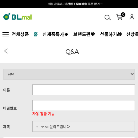
0
전체상품
홈
신제품특가🍀
브랜드관💖
선물하기🎁
신상특
Q&A
이름
비밀번호
자동 잠금 기능
제목