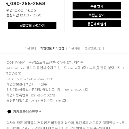
080-266-2668
쿠폰 받기
평일 10:00 - 18:00
점심시간 12:00 - 13:00
적립금 받기
등급혜택 받기
상품문의 바로가기
이용안내
개인정보 처리방침
이용약관
정품및보상안내
|
|
|
COMPANY : (주)넥스트에스엔엘/ OWNER : 이천수
ADDRESS : 경기도 용인시 수지구 신수로 767, A동 1층 134호(동천동, 분당수지 U-
TOWER)
CS CENTER : 080-266-2668
개인정보관리책임자 : 이천수
건강기능식품일반판매업 영업신고 : 제 2018-0114494호
사업자등록번호 : 891-86-00278
통신판매업신고 : 2019-용인수지-0763호
카카오플러스친구 +
당사의 모든 제작물의 저작권은 비엘몰에 있으며, 무단복제나 도용은 저작권법 (97조5
항)에의해 금지되어 있습니다.이를 위반시 법적인 처벌을 받을 수 있습니다