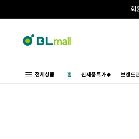
전체상품
홈
신제품특가🍀
브랜드관