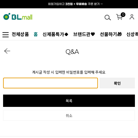
0
전체상품
홈
신제품특가🍀
브랜드관💖
선물하기🎁
신상특
Q&A
게시글 작성 시 입력한 비밀번호를 입력해 주세요.
확인
목록
취소