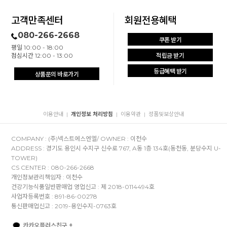
고객만족센터
회원전용혜택
080-266-2668
쿠폰 받기
평일 10:00 - 18:00
점심시간 12:00 - 13:00
적립금 받기
등급혜택 받기
상품문의 바로가기
이용안내
개인정보 처리방침
이용약관
정품및보상안내
|
|
|
COMPANY : (주)넥스트에스엔엘/ OWNER : 이천수
ADDRESS : 경기도 용인시 수지구 신수로 767, A동 1층 134호(동천동, 분당수지 U-
TOWER)
CS CENTER : 080-266-2668
개인정보관리책임자 : 이천수
건강기능식품일반판매업 영업신고 : 제 2018-0114494호
사업자등록번호 : 891-86-00278
통신판매업신고 : 2019-용인수지-0763호
카카오플러스친구 +