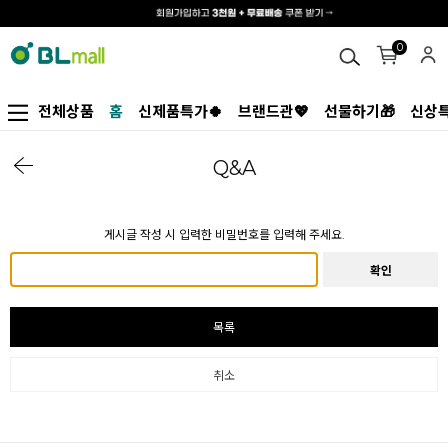
0
전체상품
홈
신제품특가🍀
브랜드관💖
선물하기🎁
신상특
Q&A
게시글 작성 시 입력한 비밀번호를 입력해 주세요.
확인
목록
취소