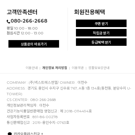
고객만족센터
회원전용혜택
080-266-2668
쿠폰 받기
평일 10:00 - 18:00
점심시간 12:00 - 13:00
적립금 받기
등급혜택 받기
상품문의 바로가기
이용안내
개인정보 처리방침
이용약관
정품및보상안내
|
|
|
COMPANY : (주)넥스트에스엔엘/ OWNER : 이천수
ADDRESS : 경기도 용인시 수지구 신수로 767, A동 1층 134호(동천동, 분당수지 U-
TOWER)
CS CENTER : 080-266-2668
개인정보관리책임자 : 이천수
건강기능식품일반판매업 영업신고 : 제 2018-0114494호
사업자등록번호 : 891-86-00278
통신판매업신고 : 2019-용인수지-0763호
카카오플러스친구 +