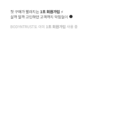
첫 구매가 빨라지는
1초 회원가입
⚡️
살까 말까 고민하던 고객까지 막힘없이
BODYNTRUST도 이미
1초 회원가입
사용 중
고객만족센터
080-266-2668
평일 10:00 - 18:00
점심시간 12:00 - 13:00
COMPANY : (주)넥스트에스엔엘/ OWNER : 
ADDRESS : 경기도 용인시 수지구 신수로 767, 