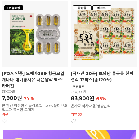
[FDA 인증] 오메가369 황금오일
[국내산 30곡] 보의당 통곡물 한끼
캐나다 대마종자유 저온압착 엑스트
선식 12박스(총120포)
라버진
35,000원
240,000원
7,900원
83,900원
77%
65%
단 한번 착유한 식물성오일 100% 올리브오
온가족 식사대용/영양간식
일보다 풍부한 오메가
리뷰 1
리뷰 53