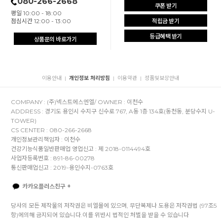
080-266-2668
쿠폰 받기
평일 10:00 - 18:00
점심시간 12:00 - 13:00
적립금 받기
등급혜택 받기
상품문의 바로가기
이용안내
개인정보 처리방침
이용약관
정품및보상안내
|
|
|
COMPANY : (주)넥스트에스엔엘/ OWNER : 이천수
ADDRESS : 경기도 용인시 수지구 신수로 767, A동 1층 134호(동천동, 분당수지 U-
TOWER)
CS CENTER : 080-266-2668
개인정보관리책임자 : 이천수
건강기능식품일반판매업 영업신고 : 제 2018-0114494호
사업자등록번호 : 891-86-00278
통신판매업신고 : 2019-용인수지-0763호
카카오플러스친구 +
당사의 모든 제작물의 저작권은 비엘몰에 있으며, 무단복제나 도용은 저작권법 (97조5
항)에의해 금지되어 있습니다.이를 위반시 법적인 처벌을 받을 수 있습니다