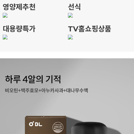
영양제추천
선식
대용량특가
TV홈쇼핑상품