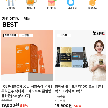
가장 인기있는 제품
BEST
[GLP-1활성화 X 간 지방축적 억제]
왕혜문 퓨어보이차100 골드라벨 1
특허균주 닥터피츠 메타프로 쿨멜팅
박스 + 라이트 1박스
유산균(2.5g*30포)
45,000원
40,000원
19,900원
19,900원
56%
50%