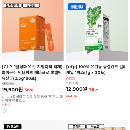
[GLP-1활성화 X 간 지방축적 억제]
[nfp] 100% 유기농 동결건조 컬리
특허균주 닥터피츠 메타프로 쿨멜팅
케일 1박스(1g x 30포)
유산균(2.5g*30포)
59,900원
45,000원
12,900원
19,900원
78%
56%
리뷰 94
GLP-1 활성화로 식욕·혈당 케어 간 지방 대
사까지 한포로 끝
리뷰 5