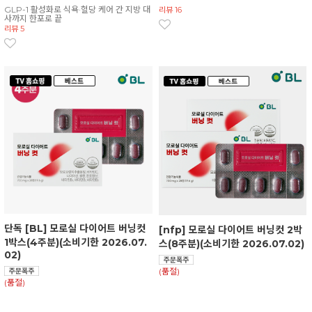
GLP-1 활성화로 식욕·혈당 케어 간 지방 대
리뷰 16
사까지 한포로 끝
리뷰 5
단독 [BL] 모로실 다이어트 버닝컷
[nfp] 모로실 다이어트 버닝컷 2박
1박스(4주분)(소비기한 2026.07.
스(8주분)(소비기한 2026.07.02)
02)
(품절)
(품절)