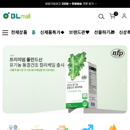
0
전체상품
홈
신제품특가🍀
브랜드관💖
선물하기🎁
신상특