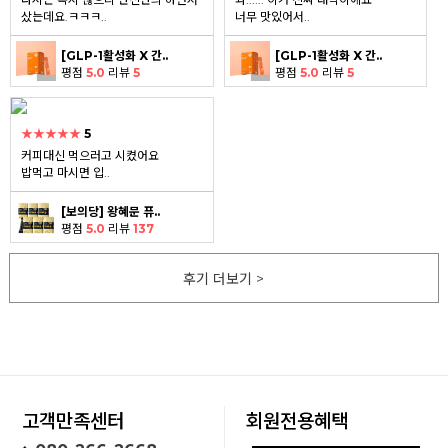
샀는데요.ㅋㅋㅋ..
너무 맛있어서..
[GLP-1활성화 X 간..
[GLP-1활성화 X 간..
평점
5.0
리뷰
5
평점
5.0
리뷰
5
★★★★★
5
커피대신 먹으러고 시켰어요
밥먹고 마시면 입..
[보의당] 왕혜문 퓨..
평점
5.0
리뷰
137
후기 더보기 >
고객만족센터
회원전용혜택