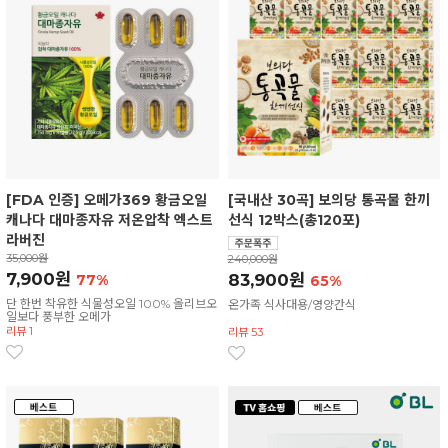
[FDA 인증] 오메가369 황금오일
[국내산 30곡] 보의당 통곡물 한끼
캐나다 대마종자유 저온압착 엑스트
선식 12박스(총120포)
라버진
35,000원
240,000원
7,900원
83,900원
77%
65%
단 한번 착유한 식물성오일 100% 올리브오
온가족 식사대용/영양간식
일보다 풍부한 오메가
리뷰 1
리뷰 53