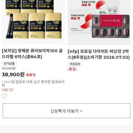
[보의당] 왕혜문 퓨어보이차100 골
[nfp] 모로실 다이어트 버닝컷 2박
드라벨 6박스(총84포)
스(8주분)(소비기한 2026.07.02)
120,000원
(품절)
38,900원
68%
1,300일 발효로 더욱 깊고 풍부한 발효보이
차
리뷰 137
신상특가 더보기 >