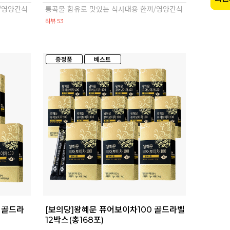
/영양간식
통곡물 함유로 맛있는 식사대용 한끼/영양간식
리뷰 53
 골드라
[보의당]왕혜문 퓨어보이차100 골드라벨
12박스(총168포)