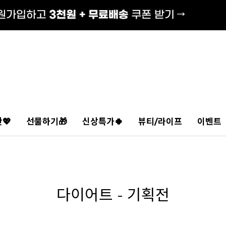
💖
선물하기🎁
신상특가🍀
뷰티/라이프
이벤트
다이어트 - 기획전