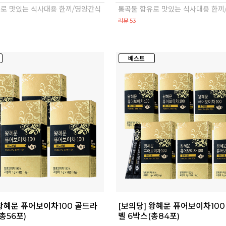
로 맛있는 식사대용 한끼/영양간식
통곡물 함유로 맛있는 식사대용 한끼
리뷰 53
 왕혜문 퓨어보이차100 골드라
[보의당] 왕혜문 퓨어보이차100
총56포)
벨 6박스(총84포)