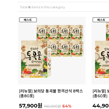
Total
8
items in this category
[리뉴얼] 보의당 통곡물 한끼선식 8박스
[리뉴얼]
(총80포)
(총60포)
57,900원
44,9
64%
160,000
원