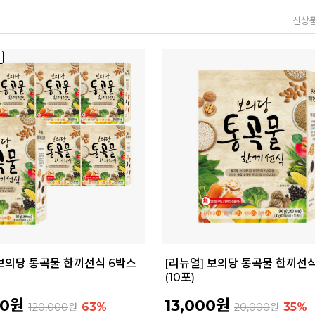
신상
 보의당 통곡물 한끼선식 6박스
[리뉴얼] 보의당 통곡물 한끼선식
(10포)
00원
13,000원
63%
35%
120,000
원
20,000
원