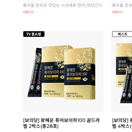
통곡물 함유로 맛있는 식사대용 한끼/영양간식
통곡물 함유
리뷰 53
리뷰 53
[보의당] 왕혜문 퓨어보이차100 골드라
[보의당]
벨 2박스(총28포)
벨 4박스(