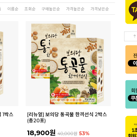
품
이름순
조회순
구매높은순
가격높은순
가격낮은순
 1박스
[리뉴얼] 보의당 통곡물 한끼선식 2박스
(총20포)
18,900원
53%
40,000
원