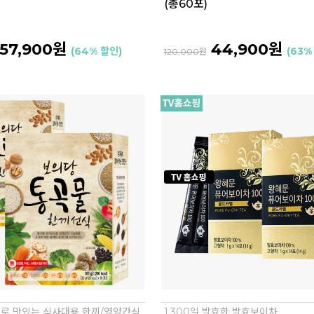
(총60포)
57,900원
44,900원
(64% 할인)
(63%
120,000
원
로 맛있는 식사대용 한끼/영양간식
1,300일 발효한 발효보이차