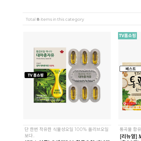
Total
8
items in this category
단 한번 착유한 식물성오일 100% 올리브오일
통곡물 함유
보다..
[리뉴얼]