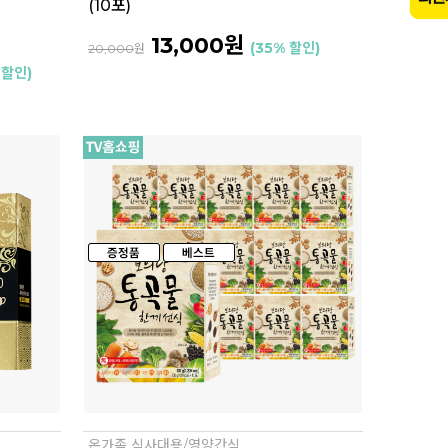
(10포)
13,000원
(35% 할인)
20,000
원
 할인)
온가족 식사대용/영양간식