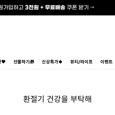
💖
선물하기🎁
신상특가🍀
뷰티/라이프
이벤트
환절기 건강을 부탁해