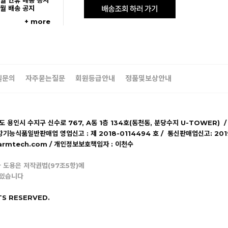
5월 연휴 배송 공지
5월 배송 공지
+ more
일문의
자주묻는질문
회원등급안내
정품및보상안내
기도 용인시 수지구 신수로 767, A동 1층 134호(동천동, 분당수지 U-TOWER) /
강기능식품일반판매업 영업신고 : 제 2018-0114494 호 / 통신판매업신고: 20
lpharmtech.com / 개인정보보호책임자 : 이천수
 도용은 저작권법(97조5항)에
 있습니다
TS RESERVED.