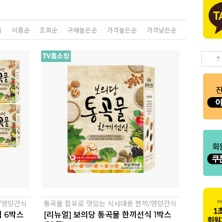
품
이름순
조회순
구매높은순
가격높은순
가격낮은순
/영양간식
통곡물 함유로 맛있는 식사대용 한끼/영양간식
식 6박스
[리뉴얼] 보의당 통곡물 한끼선식 1박스