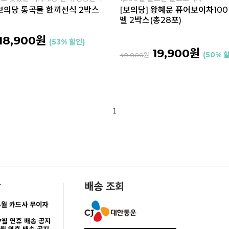
 보의당 통곡물 한끼선식 2박스
[보의당] 왕혜문 퓨어보이차100
벨 2박스(총28포)
18,900원
(53% 할인)
19,900원
(50% 
40,000
원
1
항
배송 조회
8월 카드사 무이자
7월 연휴 배송 공지