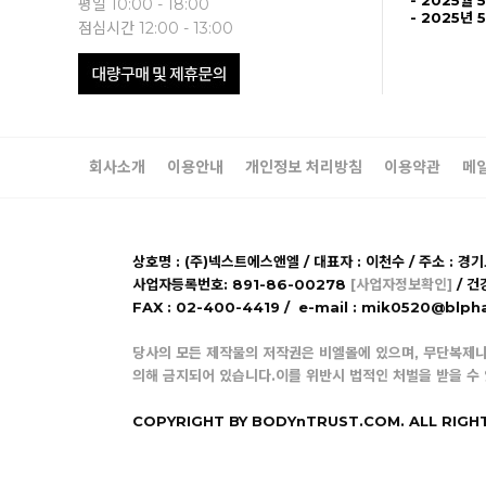
- 2025월 
평일 10:00 - 18:00
- 2025년 
점심시간 12:00 - 13:00
회사소개
이용안내
개인정보 처리방침
이용약관
메
상호명 : (주)넥스트에스앤엘 / 대표자 : 이천수 / 주소 : 경
사업자등록번호: 891-86-00278
[사업자정보확인]
/ 건
FAX : 02-400-4419 / e-mail : mik0520@b
당사의 모든 제작물의 저작권은 비엘몰에 있으며, 무단복제나
의해 금지되어 있습니다.이를 위반시 법적인 처벌을 받을 수
COPYRIGHT BY BODYnTRUST.COM. ALL RIGH