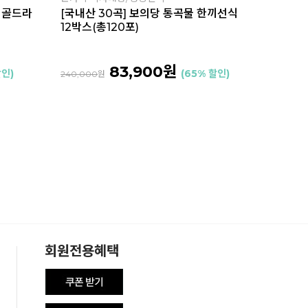
 골드라
[국내산 30곡] 보의당 통곡물 한끼선식
12박스(총120포)
83,900원
할인)
(65% 할인)
240,000
원
회원전용혜택