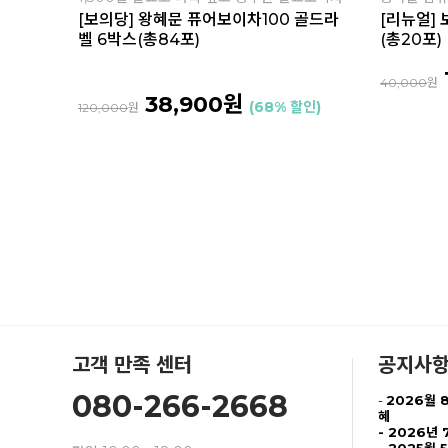
[보의당] 왕혜문 퓨어보이차100 골드라
[리뉴얼]
벨 6박스(총84포)
(총20포)
40,000
원
38,900원
(68% 할인)
120,000
원
고객 만족 센터
공지사
080-266-2668
-
2026월 
혜
-
2026년 