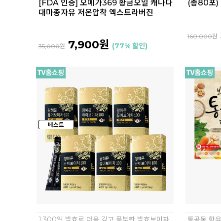
[FDA 인증] 오메가369 황금오일 캐나다
(총80포)
대마종자유 저온압착 엑스트라버진
160,000
원
7,900원
(77% 할인)
35,000
원
1,300일 발효로 더욱 깊고 풍부한 발효보이차
통곡물 함유