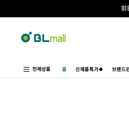
전체상품
홈
신제품특가🍀
브랜드관