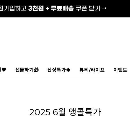
💖
선물하기🎁
신상특가🍀
뷰티/라이프
이벤트
2025 6월 앵콜특가