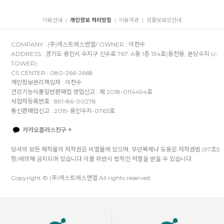
이용안내
개인정보 처리방침
이용약관
정품및보상안내
|
|
|
COMPANY : (주)넥스트에스엔엘/ OWNER : 이천수
ADDRESS : 경기도 용인시 수지구 신수로 767, A동 1층 134호(동천동, 분당수지 U-
TOWER)
CS CENTER : 080-266-2668
개인정보관리책임자 : 이천수
건강기능식품일반판매업 영업신고 : 제 2018-0114494호
사업자등록번호 : 891-86-00278
통신판매업신고 : 2019-용인수지-0763호
카카오플러스친구 +
당사의 모든 제작물의 저작권은 비엘몰에 있으며, 무단복제나 도용은 저작권법 (97조5
항)에의해 금지되어 있습니다.이를 위반시 법적인 처벌을 받을 수 있습니다
Copyright © (주)넥스트에스앤엘 All rights reserved.