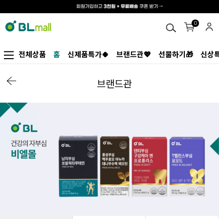
0
전체상품
홈
신제품특가🍀
브랜드관💖
선물하기🎁
신상특
브랜드관