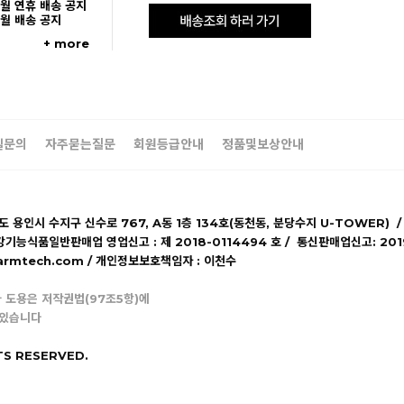
5월 연휴 배송 공지
5월 배송 공지
+ more
일문의
자주묻는질문
회원등급안내
정품및보상안내
기도 용인시 수지구 신수로 767, A동 1층 134호(동천동, 분당수지 U-TOWER) /
강기능식품일반판매업 영업신고 : 제 2018-0114494 호 / 통신판매업신고: 20
lpharmtech.com / 개인정보보호책임자 : 이천수
 도용은 저작권법(97조5항)에
 있습니다
TS RESERVED.