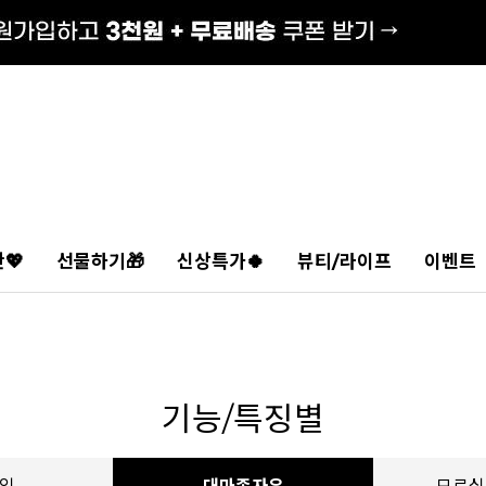
💖
선물하기🎁
신상특가🍀
뷰티/라이프
이벤트
기능/특징별