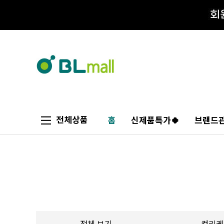
전체상품
홈
신제품특가🍀
브랜드관