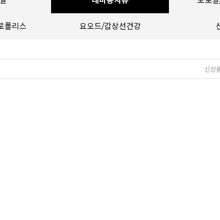
일
대마종자유
모로실
로폴리스
요오드/갑상선건강
신상