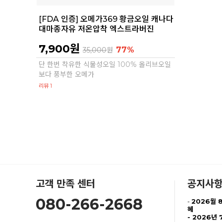
[FDA 인증] 오메가369 황금오일 캐나다
대마종자유 저온압착 엑스트라버진
7,900원
77%
35,000
원
단 한번 착유한 식물성오일 100% 올리브오일
보다 풍부한 오메가
리뷰 1
고객 만족 센터
공지사
080-266-2668
-
2026월 
혜
-
2026년 