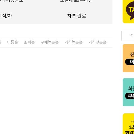
/체지방감소
쏘팔메토/루테인
선식/차
자연 원료
품
이름순
조회순
구매높은순
가격높은순
가격낮은순