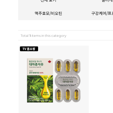
전체 보기
컬리케
맥주효모/비오틴
구강케어/프
Total
1
items in this category