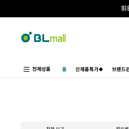
전체상품
홈
신제품특가🍀
브랜드관