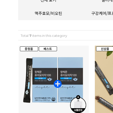
전체 보기
컬리케
맥주효모/비오틴
구강케어/프
Total
7
items in this category