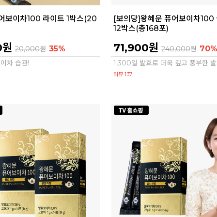
어보이차100 라이트 1박스(20
[보의당]왕혜문 퓨어보이차100
12박스(총168포)
0원
71,900원
35%
70
20,000
원
240,000
원
이차 습관!
1,300일 발효로 더욱 깊고 풍부한
리뷰 137