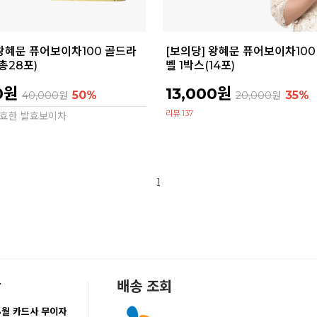
 왕혜문 퓨어보이차100 골드라
[보의당] 왕혜문 퓨어보이차100
총28포)
벨 1박스(14포)
0원
13,000원
50%
35%
40,000
원
20,000
원
리뷰 137
 발효한 발효보이차
1
항
배송 조회
8월 카드사 무이자