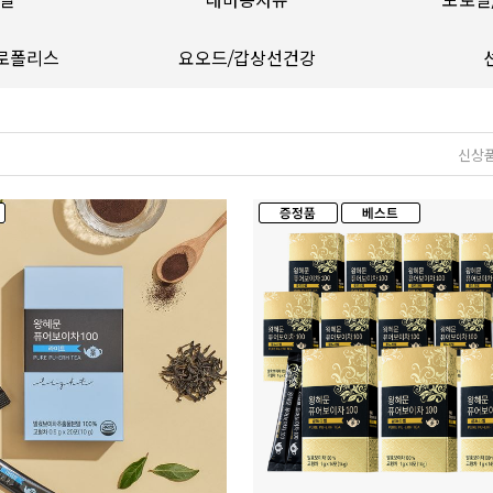
일
대마종자유
모로실
로폴리스
요오드/갑상선건강
신상