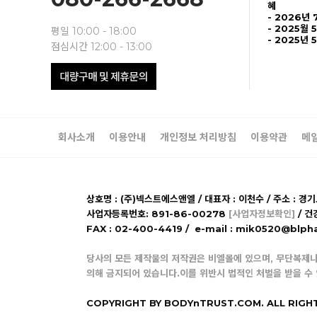
혜
-
2026년 
- 2025월 
평일 10:00 - 18:00
- 2025년 
점심시간 12:00 - 13:00
회사소개
이용안내
개인정보 처리방침
이용약관
메
상호명 : (주)넥스트에스앤엘 / 대표자 : 이천수 / 주소 : 경
사업자등록번호: 891-86-00278
[사업자정보확인]
/ 건
FAX : 02-400-4419 / e-mail : mik0520@b
당사의 모든 제작물의 저작권은 비엘몰에 있으며, 무단복제나
의해 금지되어 있습니다.이를 위반시 법적인 처벌을 받을 수
COPYRIGHT BY BODYnTRUST.COM. ALL RIGH