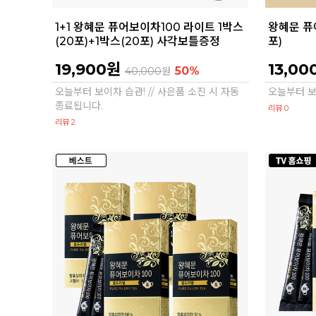
1+1 왕혜문 퓨어보이차100 라이트 1박스
왕혜문 퓨
(20포)+1박스(20포) 사각보틀증정
포)
19,900원
13,00
50%
40,000
원
오늘부터 보이차 습관! // 사은품 소진 시 자동
오늘부터 보
종료됩니다.
리뷰 0
리뷰 2