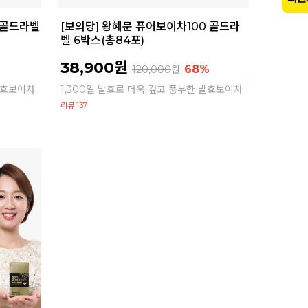
 골드라벨
[보의당] 왕혜문 퓨어보이차100 골드라
벨 6박스(총84포)
38,900원
%
68%
120,000
원
 발효보이차
1,300일 발효로 더욱 깊고 풍부한 발효보이차
리뷰 137