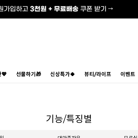
💖
선물하기🎁
신상특가🍀
뷰티/라이프
이벤트
기능/특징별