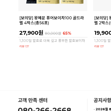
[보의당] 왕혜문 퓨어보이차100 골드라
[보의당]
벨 4박스(총56포)
벨 2박스(
27,900원
19,90
65%
80,000
원
1,300일 발효로 더욱 깊고 풍부한 발효보이차
1,300일
리뷰 137
리뷰 137
고객 만족 센터
공지사
080-266-2668
-
2026월 