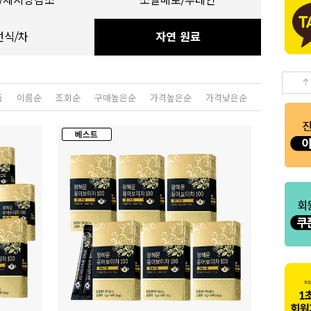
/체지방감소
쏘팔메토/루테인
선식/차
자연 원료
품
이름순
조회순
구매높은순
가격높은순
가격낮은순