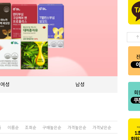
여성
남성
품
이름순
조회순
구매높은순
가격높은순
가격낮은순