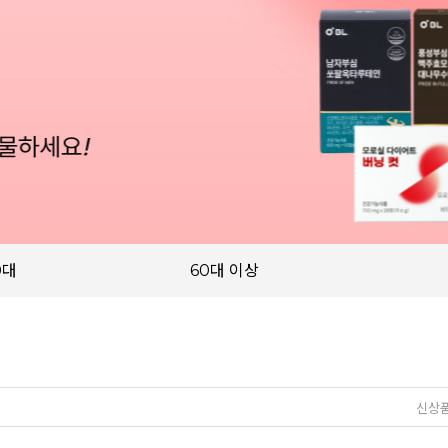
0대
60대 이상
신상