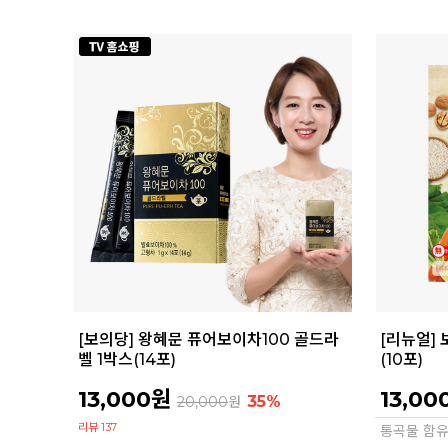
[보의당] 왕혜문 퓨어보이차100 골드라
[리뉴얼]
벨 1박스(14포)
(10포)
13,000원
13,00
35%
20,000
원
리뷰 137
통곡물 함유