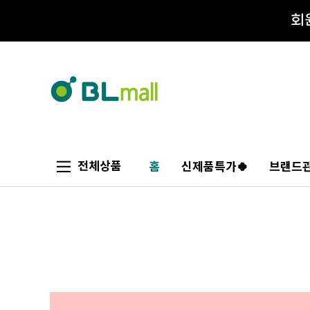
전체상품
홈
신제품특가🍀
브랜드관