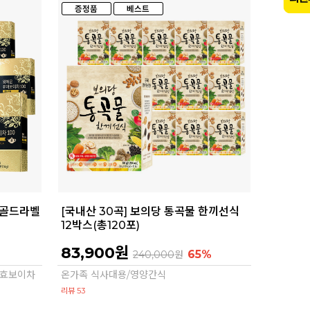
 골드라벨
[국내산 30곡] 보의당 통곡물 한끼선식
12박스(총120포)
83,900원
%
65%
240,000
원
 발효보이차
온가족 식사대용/영양간식
리뷰 53