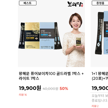
왕혜문 퓨어보이차100 골드라벨 1박스 +
1+1 왕혜
라이트 1박스
(20포)+
19,900원
19,90
50%
40,000
원
리뷰 16
오늘부터 보이
종료됩니다.
리뷰 2