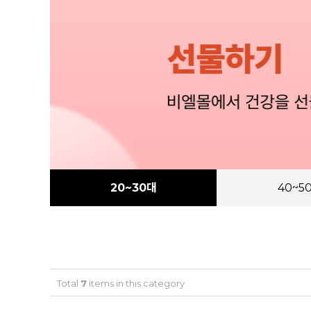
20~30대
40~5
Total
7
items in this category