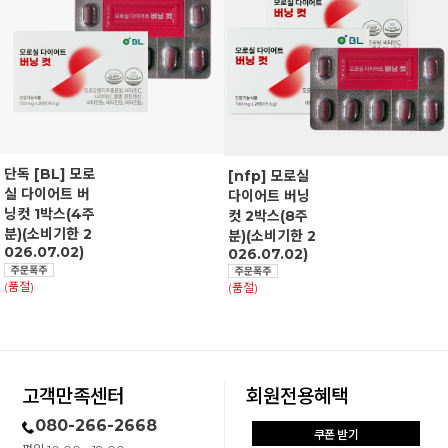
단독 [BL] 모로
[nfp] 모로실
실 다이어트 버
다이어트 버닝
닝컷 1박스(4주
컷 2박스(8주
분)(소비기한 2
분)(소비기한 2
026.07.02)
026.07.02)
(품절)
(품절)
고객만족센터
회원전용혜택
080-266-2668
쿠폰 받기