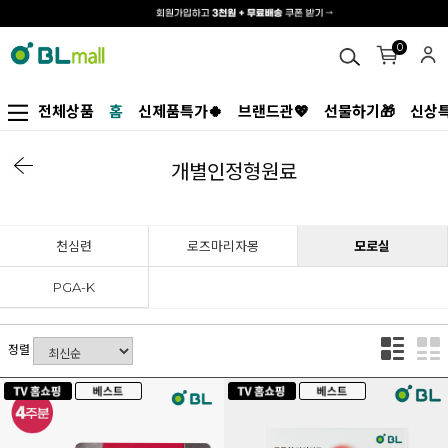
0
전체상품
홈
신제품특가🍀
브랜드관💖
선물하기🎁
신상특
개별인정형원료
천심련
로즈마리자몽
모로실
PGA-K
정렬