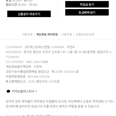
평일 10:00 - 18:00
점심시간 12:00 - 13:00
적립금 받기
등급혜택 받기
상품문의 바로가기
이용안내
개인정보 처리방침
이용약관
정품및보상안내
|
|
|
COMPANY : (주)넥스트에스엔엘/ OWNER : 이천수
ADDRESS : 경기도 용인시 수지구 신수로 767, A동 1층 134호(동천동, 분당수지 U-
TOWER)
CS CENTER : 080-266-2668
개인정보관리책임자 : 이천수
건강기능식품일반판매업 영업신고 : 제 2018-0114494호
사업자등록번호 : 891-86-00278
통신판매업신고 : 2019-용인수지-0763호
카카오플러스친구 +
당사의 모든 제작물의 저작권은 비엘몰에 있으며, 무단복제나 도용은 저작권법 (97조5
항)에의해 금지되어 있습니다.이를 위반시 법적인 처벌을 받을 수 있습니다