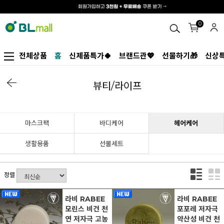
0
전체상품
홈
신제품특가🍀
브랜드관💖
선물하기🎁
신상특
뷰티/라이프
마스크팩
바디케어
헤어케어
생활용품
선물세트
정렬
라비 RABEE
라비 RABEE
모린스 비건 천
포포레 저자극
연 저자극 고농
약산성 비건 천