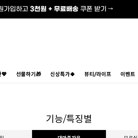
💖
선물하기🎁
신상특가🍀
뷰티/라이프
이벤트
기능/특징별