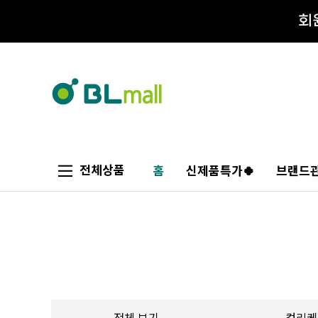
전체상품
홈
신제품특가🍀
브랜드관