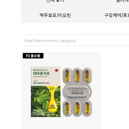
전체 보기
컬리케
맥주효모/비오틴
구강케어/프
Total
1
items in this category