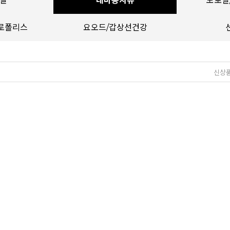
일
대마종자유
모로실
로폴리스
요오드/갑상선건강
신상