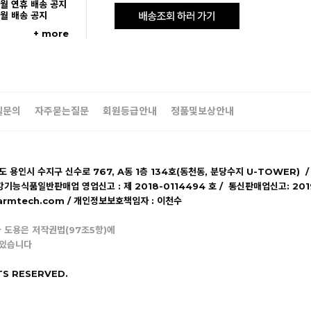
5월 연휴 배송 공지
5월 배송 공지
+ more
일문의
자주묻는질문
회원등급안내
정품및보상안내
기도 용인시 수지구 신수로 767, A동 1층 134호(동천동, 분당수지 U-TOWER) /
강기능식품일반판매업 영업신고 : 제 2018-0114494 호 / 통신판매업신고: 20
lpharmtech.com / 개인정보보호책임자 : 이천수
 도용은 저작권법(97조5항)에
 있습니다
TS RESERVED.