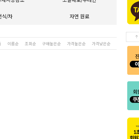
/체지방감소
쏘팔메토/루테인
선식/차
자연 원료
품
이름순
조회순
구매높은순
가격높은순
가격낮은순