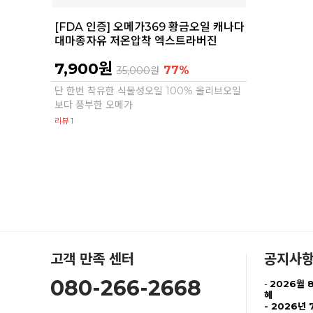
[FDA 인증] 오메가369 황금오일 캐나다
대마종자유 저온압착 엑스트라버진
7,900원
77%
35,000
원
단 한번 착유한 식물성오일 100% 올리브오일
보다 풍부한 오메가
리뷰 1
고객 만족 센터
공지사
080-266-2668
-
2026월 
혜
-
2026년 