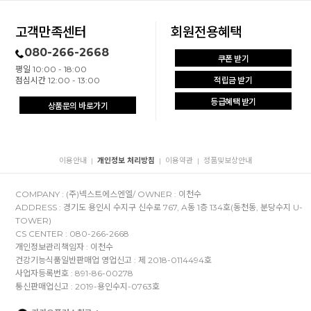
고객만족센터
회원전용혜택
080-266-2668
쿠폰 받기
평일 10:00 - 18:00
점심시간 12:00 - 13:00
적립금 받기
등급혜택 받기
상품문의 바로가기
이용안내
개인정보 처리방침
이용약관
정품및보상안내
|
|
|
COMPANY : (주)넥스트에스엔엘/ OWNER : 이천수
ADDRESS : 경기도 용인시 수지구 신수로 767, A동 1층 134호(동천동, 분당수지 U-
TOWER)
CS CENTER : 080-266-2668
개인정보관리책임자 : 이천수
건강기능식품일반판매업 영업신고 : 제 2018-0114494호
사업자등록번호 : 891-86-00278
통신판매업신고 : 2019-용인수지-0763호