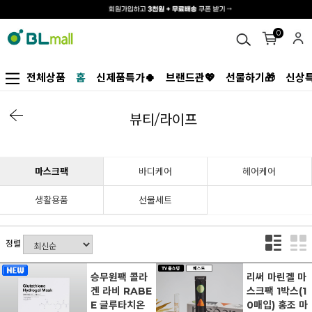
0
전체상품
홈
신제품특가🍀
브랜드관💖
선물하기🎁
신상특
뷰티/라이프
마스크팩
바디케어
헤어케어
생활용품
선물세트
정렬
승무원팩 콜라
리써 마린겔 마
겐 라비 RABE
스크팩 1박스(1
E 글루타치온
0매입) 홍조 마