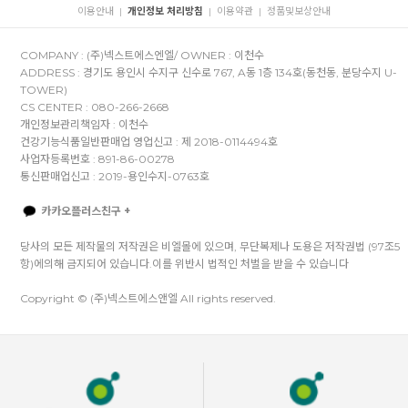
이용안내
개인정보 처리방침
이용약관
정품및보상안내
|
|
|
COMPANY : (주)넥스트에스엔엘/ OWNER : 이천수
ADDRESS : 경기도 용인시 수지구 신수로 767, A동 1층 134호(동천동, 분당수지 U-
TOWER)
CS CENTER : 080-266-2668
개인정보관리책임자 : 이천수
건강기능식품일반판매업 영업신고 : 제 2018-0114494호
사업자등록번호 : 891-86-00278
통신판매업신고 : 2019-용인수지-0763호
카카오플러스친구 +
당사의 모든 제작물의 저작권은 비엘몰에 있으며, 무단복제나 도용은 저작권법 (97조5
항)에의해 금지되어 있습니다.이를 위반시 법적인 처벌을 받을 수 있습니다
Copyright © (주)넥스트에스앤엘 All rights reserved.