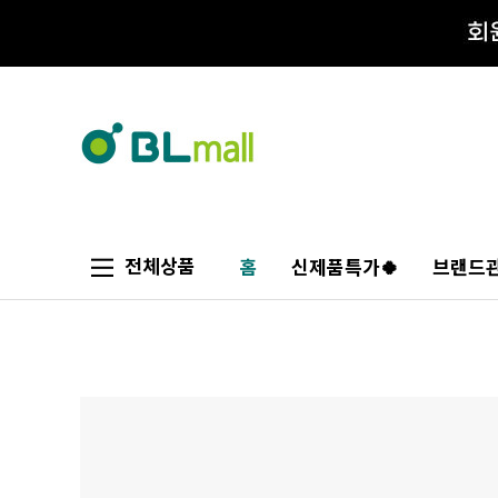
전체상품
홈
신제품특가🍀
브랜드관