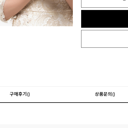
구매후기()
상품문의()