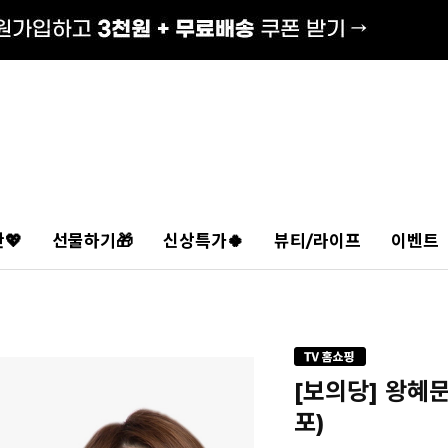
💖
선물하기🎁
신상특가🍀
뷰티/라이프
이벤트
[보의당] 왕혜문
포)