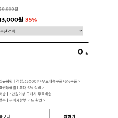
20,000원
13,000원
35
%
0
원
신규회원ㅣ
적립금3000P+무료배송쿠폰+5%쿠폰 >
회원등급별ㅣ
최대 6% 적립 >
배송ㅣ
3만원이상 구매시 무료배송
할부ㅣ
무이자할부 카드 확인 >
바구니
찜하기