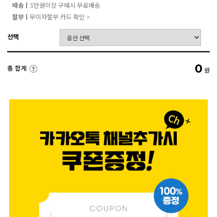
배송ㅣ
3만원이상 구매시 무료배송
할부ㅣ
무이자할부 카드 확인 >
선택
0
총 합계
원