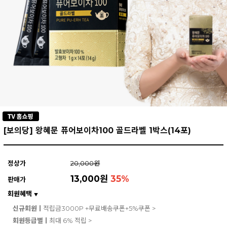
[보의당] 왕혜문 퓨어보이차100 골드라벨 1박스(14포)
정상가
20,000원
13,000원
35
%
판매가
회원혜택
▼
신규회원ㅣ
적립금3000P +무료배송쿠폰+5%쿠폰 >
회원등급별ㅣ
최대 6% 적립 >