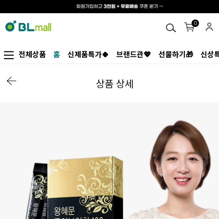
0
전체상품
홈
신제품특가🍀
브랜드관💖
선물하기🎁
신상특
상품 상세