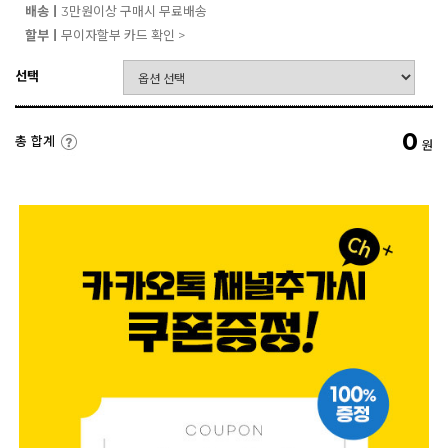
배송ㅣ
3만원이상 구매시 무료배송
할부ㅣ
무이자할부 카드 확인 >
선택
0
총 합계
원