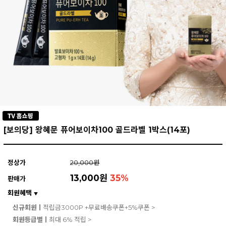
[보의당] 왕혜문 퓨어보이차100 골드라벨 1박스(14포)
정상가
20,000원
13,000원
35
%
판매가
회원혜택
▼
신규회원ㅣ
적립금3000P +무료배송쿠폰+5%쿠폰 >
회원등급별ㅣ
최대 6% 적립 >