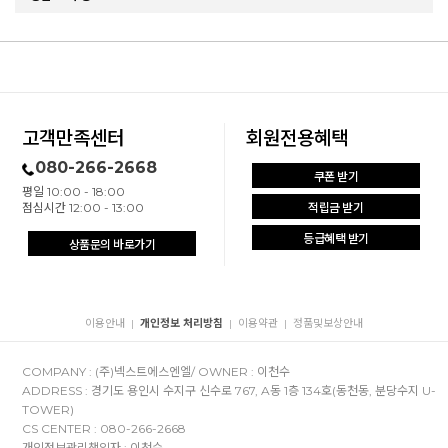
고객만족센터
회원전용혜택
080-266-2668
쿠폰 받기
평일 10:00 - 18:00
점심시간 12:00 - 13:00
적립금 받기
등급혜택 받기
상품문의 바로가기
이용안내
개인정보 처리방침
이용약관
정품및보상안내
|
|
|
COMPANY : (주)넥스트에스엔엘/ OWNER : 이천수
ADDRESS : 경기도 용인시 수지구 신수로 767, A동 1층 134호(동천동, 분당수지 U-
TOWER)
CS CENTER : 080-266-2668
개인정보관리책임자 : 이천수