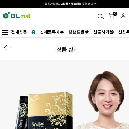
0
전체상품
홈
신제품특가🍀
브랜드관💖
선물하기🎁
신상특
상품 상세