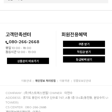
고객만족센터
회원전용혜택
080-266-2668
쿠폰 받기
평일 10:00 - 18:00
점심시간 12:00 - 13:00
적립금 받기
등급혜택 받기
상품문의 바로가기
이용안내
개인정보 처리방침
이용약관
정품및보상안내
|
|
|
COMPANY : (주)넥스트에스엔엘/ OWNER : 이천수
ADDRESS : 경기도 용인시 수지구 신수로 767, A동 1층 134호(동천동, 분당수지 U-
TOWER)
CS CENTER : 080-266-2668
개인정보관리책임자 : 이천수