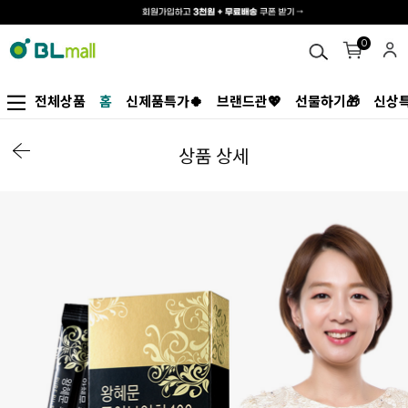
0
전체상품
홈
신제품특가🍀
브랜드관💖
선물하기🎁
신상특
상품 상세