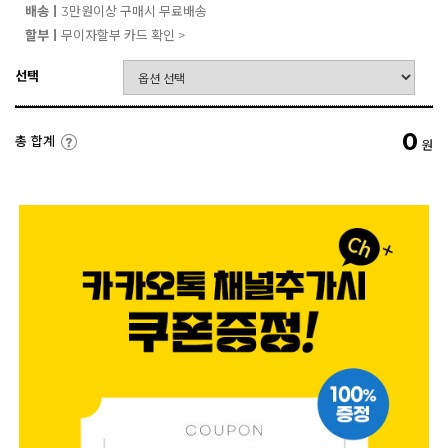
배송ㅣ
3만원이상 구매시 무료배송
할부ㅣ
무이자할부 카드 확인 >
선택
0
총 합계
원