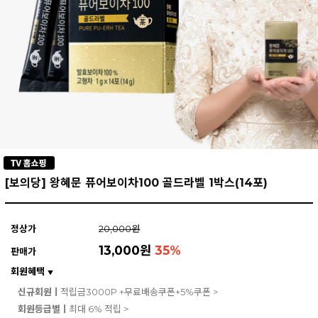
[보의당] 왕혜문 퓨어보이차100 골드라벨 1박스(14포)
정상가
20,000원
13,000원
35
%
판매가
회원혜택
▼
신규회원ㅣ
적립금3000P +무료배송쿠폰+5%쿠폰 >
회원등급별ㅣ
최대 6% 적립 >