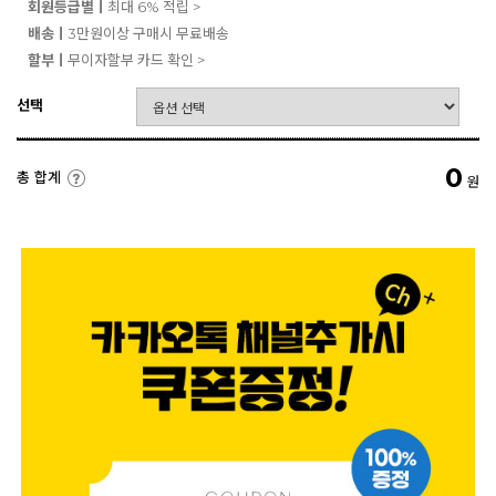
회원등급별ㅣ
최대 6% 적립 >
배송ㅣ
3만원이상 구매시 무료배송
할부ㅣ
무이자할부 카드 확인 >
선택
0
총 합계
원