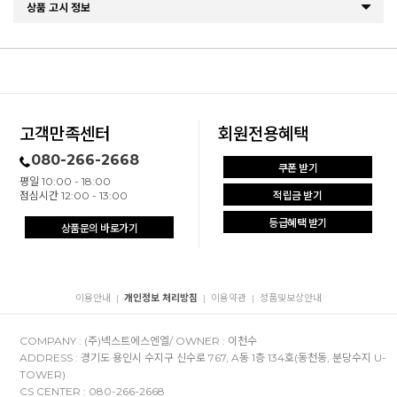
상품 고시 정보
고객만족센터
회원전용혜택
080-266-2668
쿠폰 받기
평일 10:00 - 18:00
점심시간 12:00 - 13:00
적립금 받기
등급혜택 받기
상품문의 바로가기
이용안내
개인정보 처리방침
이용약관
정품및보상안내
|
|
|
COMPANY : (주)넥스트에스엔엘/ OWNER : 이천수
ADDRESS : 경기도 용인시 수지구 신수로 767, A동 1층 134호(동천동, 분당수지 U-
TOWER)
CS CENTER : 080-266-2668