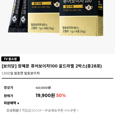
[보의당] 왕혜문 퓨어보이차100 골드라벨 2박스(총28포)
1,300일 발효한 발효보이차
정상가
40,000원
19,900원
50
%
판매가
회원혜택
▼
신규회원ㅣ
적립금3000P +무료배송쿠폰+5%쿠폰 >