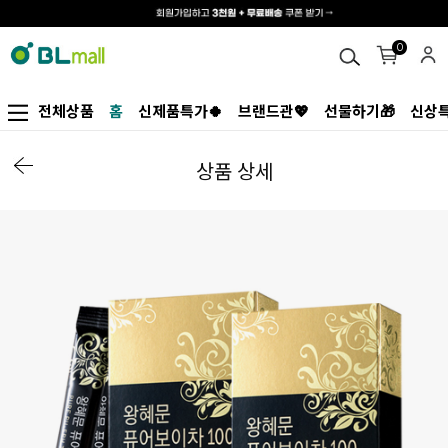
0
전체상품
홈
신제품특가🍀
브랜드관💖
선물하기🎁
신상특
상품 상세