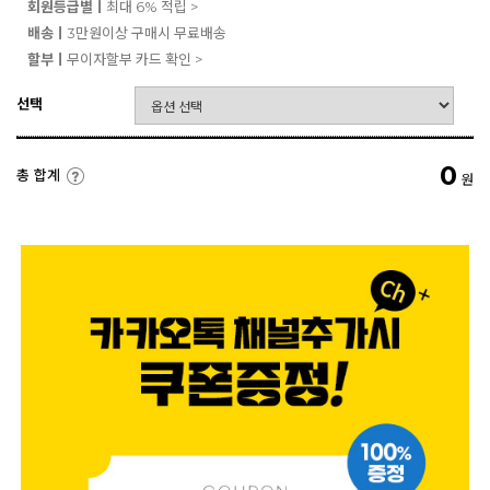
회원등급별ㅣ
최대 6% 적립 >
배송ㅣ
3만원이상 구매시 무료배송
할부ㅣ
무이자할부 카드 확인 >
선택
0
총 합계
원