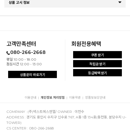
상품 고시 정보
고객만족센터
회원전용혜택
080-266-2668
쿠폰 받기
평일 10:00 - 18:00
점심시간 12:00 - 13:00
적립금 받기
등급혜택 받기
상품문의 바로가기
이용안내
개인정보 처리방침
이용약관
정품및보상안내
|
|
|
COMPANY : (주)넥스트에스엔엘/ OWNER : 이천수
ADDRESS : 경기도 용인시 수지구 신수로 767, A동 1층 134호(동천동, 분당수지 U-
TOWER)
CS CENTER : 080-266-2668