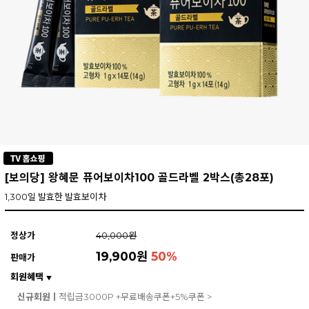
[보의당] 왕혜문 퓨어보이차100 골드라벨 2박스(총28포)
1,300일 발효한 발효보이차
정상가
40,000원
19,900원
50
%
판매가
회원혜택
▼
신규회원ㅣ
적립금3000P +무료배송쿠폰+5%쿠폰 >