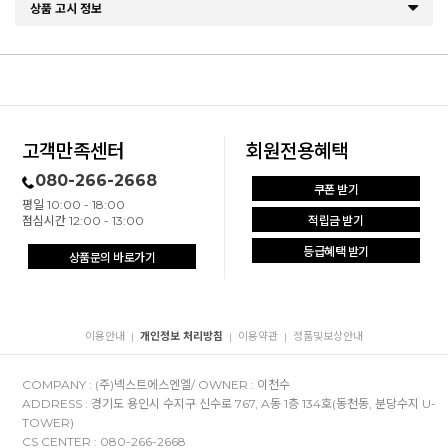
상품 고시 정보
고객만족센터
회원전용혜택
080-266-2668
쿠폰 받기
평일 10:00 - 18:00
점심시간 12:00 - 13:00
적립금 받기
등급혜택 받기
상품문의 바로가기
이용안내
개인정보 처리방침
이용약관
정품및보상안내
|
|
|
COMPANY : (주)넥스트에스엔엘/ OWNER : 이천수
ADDRESS : 경기도 용인시 수지구 신수로 767, A동 1층 134호(동천동, 분당수지 U-
TOWER)
CS CENTER : 080-266-2668