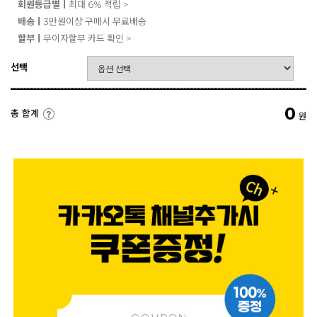
회원등급별ㅣ
최대 6% 적립 >
배송ㅣ
3만원이상 구매시 무료배송
할부ㅣ
무이자할부 카드 확인 >
선택
0
총 합계
원