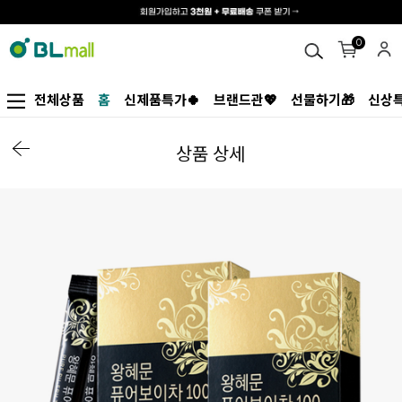
0
전체상품
홈
신제품특가🍀
브랜드관💖
선물하기🎁
신상특
상품 상세