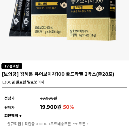
[보의당] 왕혜문 퓨어보이차100 골드라벨 2박스(총28포)
1,300일 발효한 발효보이차
정상가
40,000원
19,900원
50
%
판매가
회원혜택
▼
신규회원ㅣ
적립금3000P +무료배송쿠폰+5%쿠폰 >