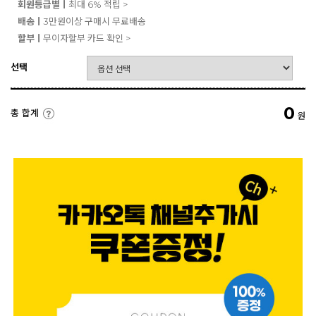
회원등급별ㅣ
최대 6% 적립 >
배송ㅣ
3만원이상 구매시 무료배송
할부ㅣ
무이자할부 카드 확인 >
선택
0
총 합계
원