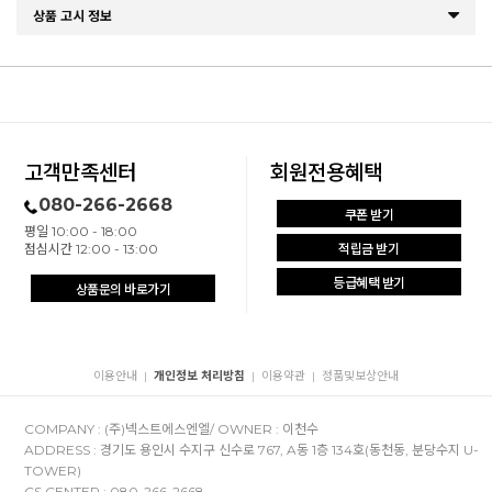
상품 고시 정보
고객만족센터
회원전용혜택
080-266-2668
쿠폰 받기
평일 10:00 - 18:00
점심시간 12:00 - 13:00
적립금 받기
등급혜택 받기
상품문의 바로가기
이용안내
개인정보 처리방침
이용약관
정품및보상안내
|
|
|
COMPANY : (주)넥스트에스엔엘/ OWNER : 이천수
ADDRESS : 경기도 용인시 수지구 신수로 767, A동 1층 134호(동천동, 분당수지 U-
TOWER)
CS CENTER : 080-266-2668