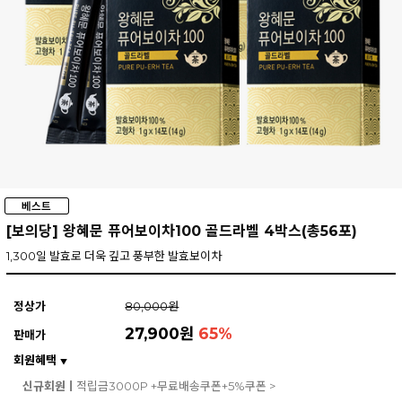
[보의당] 왕혜문 퓨어보이차100 골드라벨 4박스(총56포)
1,300일 발효로 더욱 깊고 풍부한 발효보이차
정상가
80,000원
27,900원
65
%
판매가
회원혜택
▼
신규회원ㅣ
적립금3000P +무료배송쿠폰+5%쿠폰 >