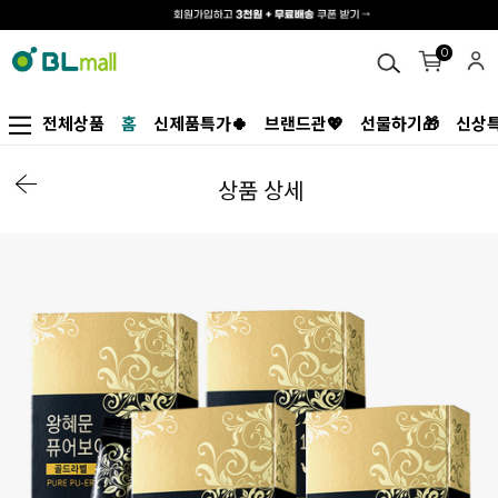
0
전체상품
홈
신제품특가🍀
브랜드관💖
선물하기🎁
신상특
상품 상세