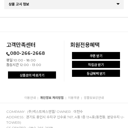
상품 고시 정보
고객만족센터
회원전용혜택
080-266-2668
쿠폰 받기
평일 10:00 - 18:00
점심시간 12:00 - 13:00
적립금 받기
등급혜택 받기
상품문의 바로가기
이용안내
개인정보 처리방침
이용약관
정품및보상안내
|
|
|
COMPANY : (주)넥스트에스엔엘/ OWNER : 이천수
ADDRESS : 경기도 용인시 수지구 신수로 767, A동 1층 134호(동천동, 분당수지 U-
TOWER)
CS CENTER : 080-266-2668