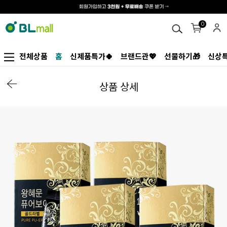
0
전체상품
홈
신제품특가🍀
브랜드관💖
선물하기🎁
신상특
상품 상세