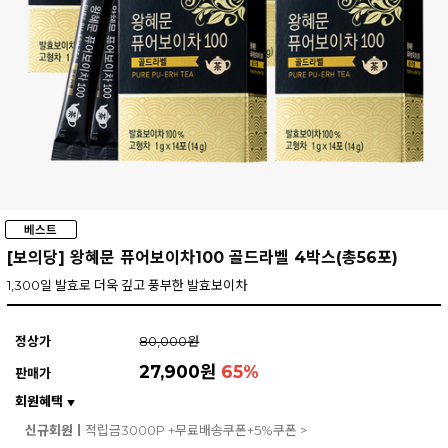
[보의당] 왕혜문 퓨어보이차100 골드라벨 4박스(총56포)
1,300일 발효로 더욱 깊고 풍부한 발효보이차
정상가
80,000원
27,900원
65
%
판매가
회원혜택
▼
신규회원ㅣ
적립금3000P +무료배송쿠폰+5%쿠폰 >