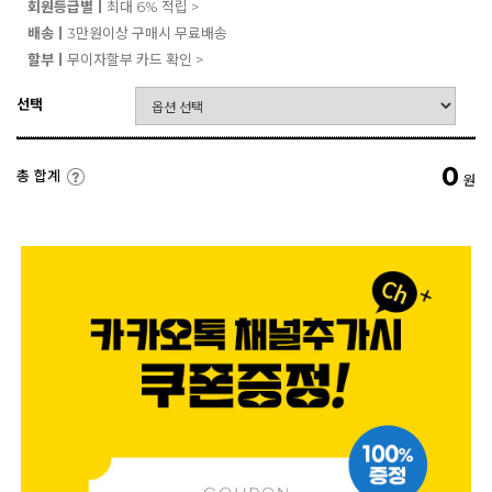
회원등급별ㅣ
최대 6% 적립 >
배송ㅣ
3만원이상 구매시 무료배송
할부ㅣ
무이자할부 카드 확인 >
선택
0
총 합계
원