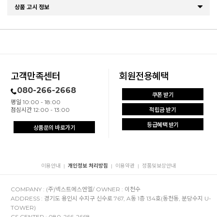
상품 고시 정보
고객만족센터
회원전용혜택
080-266-2668
쿠폰 받기
평일 10:00 - 18:00
점심시간 12:00 - 13:00
적립금 받기
등급혜택 받기
상품문의 바로가기
이용안내
개인정보 처리방침
이용약관
정품및보상안내
|
|
|
COMPANY : (주)넥스트에스엔엘/ OWNER : 이천수
ADDRESS : 경기도 용인시 수지구 신수로 767, A동 1층 134호(동천동, 분당수지 U-
TOWER)
CS CENTER : 080-266-2668