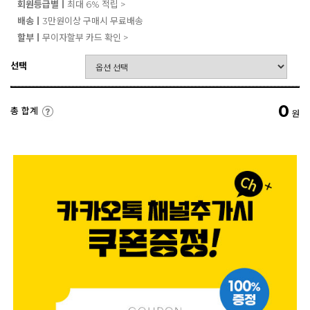
회원등급별ㅣ
최대 6% 적립 >
배송ㅣ
3만원이상 구매시 무료배송
할부ㅣ
무이자할부 카드 확인 >
선택
0
총 합계
원