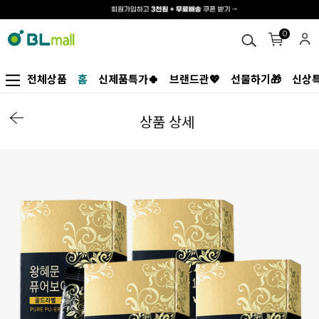
0
전체상품
홈
신제품특가🍀
브랜드관💖
선물하기🎁
신상특
상품 상세