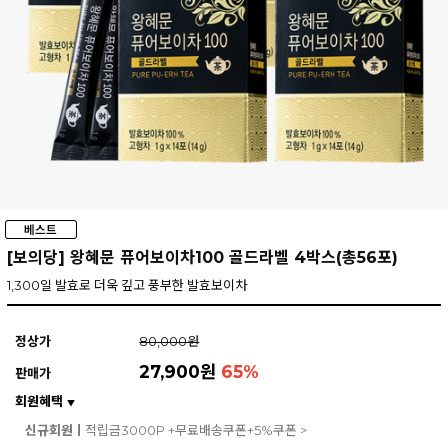
[보의당] 왕혜문 퓨어보이차100 골드라벨 4박스(총56포)
1,300일 발효로 더욱 깊고 풍부한 발효보이차
정상가
80,000원
27,900원
65
%
판매가
회원혜택
▼
신규회원ㅣ
적립금3000P +무료배송쿠폰+5%쿠폰 >