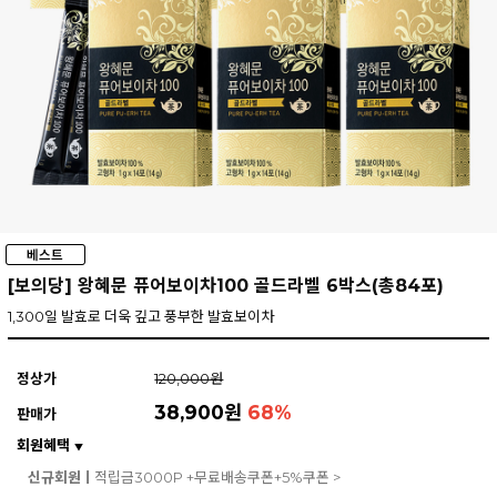
[보의당] 왕혜문 퓨어보이차100 골드라벨 6박스(총84포)
1,300일 발효로 더욱 깊고 풍부한 발효보이차
정상가
120,000원
38,900원
68
%
판매가
회원혜택
▼
신규회원ㅣ
적립금3000P +무료배송쿠폰+5%쿠폰 >