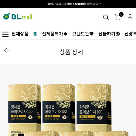
0
전체상품
홈
신제품특가🍀
브랜드관💖
선물하기🎁
신상특
상품 상세