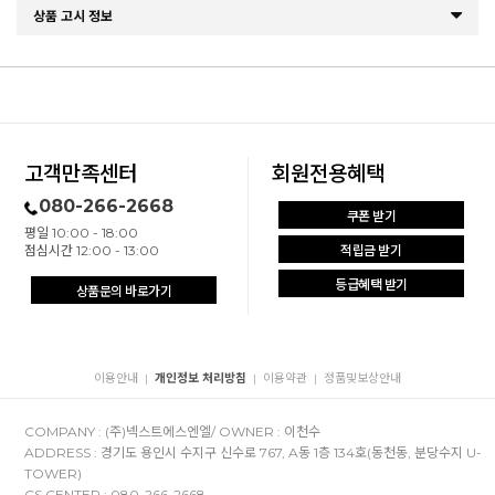
상품 고시 정보
고객만족센터
회원전용혜택
080-266-2668
쿠폰 받기
평일 10:00 - 18:00
점심시간 12:00 - 13:00
적립금 받기
등급혜택 받기
상품문의 바로가기
이용안내
개인정보 처리방침
이용약관
정품및보상안내
|
|
|
COMPANY : (주)넥스트에스엔엘/ OWNER : 이천수
ADDRESS : 경기도 용인시 수지구 신수로 767, A동 1층 134호(동천동, 분당수지 U-
TOWER)
CS CENTER : 080-266-2668