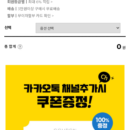
회원등급별ㅣ
최대 6% 적립 >
배송ㅣ
3만원이상 구매시 무료배송
할부ㅣ
무이자할부 카드 확인 >
선택
0
총 합계
원