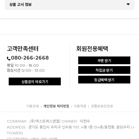
상품 고시 정보
고객만족센터
회원전용혜택
080-266-2668
쿠폰 받기
평일 10:00 - 18:00
점심시간 12:00 - 13:00
적립금 받기
등급혜택 받기
상품문의 바로가기
이용안내
개인정보 처리방침
이용약관
정품및보상안내
|
|
|
COMPANY : (주)넥스트에스엔엘/ OWNER : 이천수
ADDRESS : 경기도 용인시 수지구 신수로 767, A동 1층 134호(동천동, 분당수지 U-
TOWER)
CS CENTER : 080-266-2668