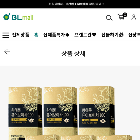
0
전체상품
홈
신제품특가🍀
브랜드관💖
선물하기🎁
신상특
상품 상세