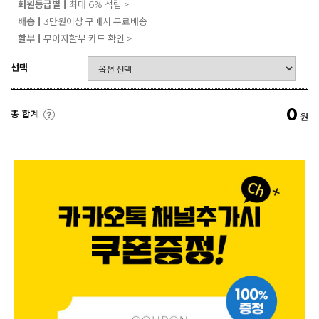
회원등급별ㅣ
최대 6% 적립 >
배송ㅣ
3만원이상 구매시 무료배송
할부ㅣ
무이자할부 카드 확인 >
선택
0
총 합계
원