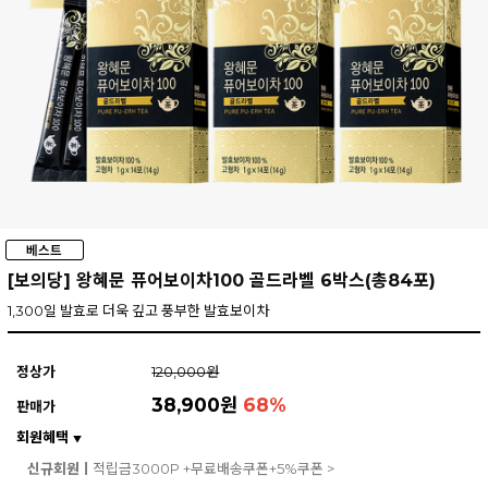
[보의당] 왕혜문 퓨어보이차100 골드라벨 6박스(총84포)
1,300일 발효로 더욱 깊고 풍부한 발효보이차
정상가
120,000원
38,900원
68
%
판매가
회원혜택
▼
신규회원ㅣ
적립금3000P +무료배송쿠폰+5%쿠폰 >