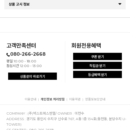
상품 고시 정보
고객만족센터
회원전용혜택
080-266-2668
쿠폰 받기
평일 10:00 - 18:00
점심시간 12:00 - 13:00
적립금 받기
등급혜택 받기
상품문의 바로가기
이용안내
개인정보 처리방침
이용약관
정품및보상안내
|
|
|
COMPANY : (주)넥스트에스엔엘/ OWNER : 이천수
ADDRESS : 경기도 용인시 수지구 신수로 767, A동 1층 134호(동천동, 분당수지 U-
TOWER)
CS CENTER : 080-266-2668