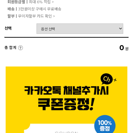
회원등급별ㅣ
최대 6% 적립 >
배송ㅣ
3만원이상 구매시 무료배송
할부ㅣ
무이자할부 카드 확인 >
선택
0
총 합계
원