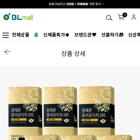
0
전체상품
홈
신제품특가🍀
브랜드관💖
선물하기🎁
신상특
상품 상세