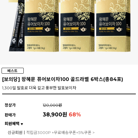
[보의당] 왕혜문 퓨어보이차100 골드라벨 6박스(총84포)
1,300일 발효로 더욱 깊고 풍부한 발효보이차
정상가
120,000원
38,900원
68
%
판매가
회원혜택
▼
신규회원ㅣ
적립금3000P +무료배송쿠폰+5%쿠폰 >