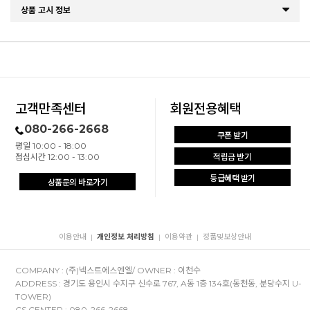
상품 고시 정보
고객만족센터
회원전용혜택
080-266-2668
쿠폰 받기
평일 10:00 - 18:00
점심시간 12:00 - 13:00
적립금 받기
등급혜택 받기
상품문의 바로가기
이용안내
개인정보 처리방침
이용약관
정품및보상안내
|
|
|
COMPANY : (주)넥스트에스엔엘/ OWNER : 이천수
ADDRESS : 경기도 용인시 수지구 신수로 767, A동 1층 134호(동천동, 분당수지 U-
TOWER)
CS CENTER : 080-266-2668