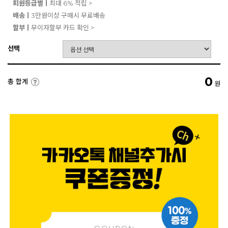
회원등급별ㅣ
최대 6% 적립 >
배송ㅣ
3만원이상 구매시 무료배송
할부ㅣ
무이자할부 카드 확인 >
선택
0
총 합계
원