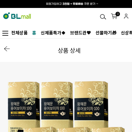
0
전체상품
홈
신제품특가🍀
브랜드관💖
선물하기🎁
신상특
상품 상세