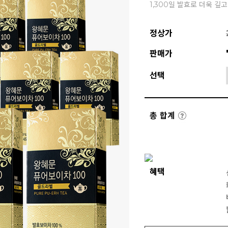
1,300일 발효로 더욱 깊
정상가
판매가
선택
총 합계
혜택