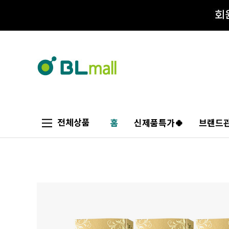
전체상품
홈
신제품특가🍀
브랜드관