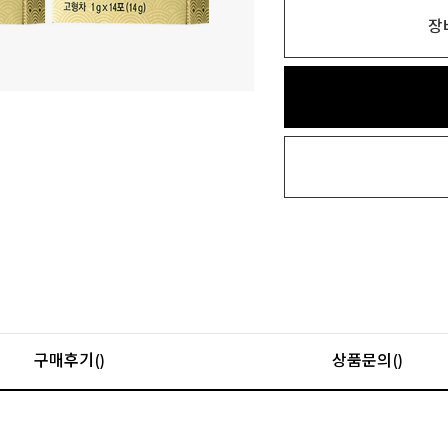
장
구매후기()
상품문의()