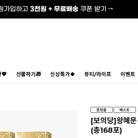
💖
선물하기🎁
신상특가🍀
뷰티/라이프
이벤트
[보의당]왕혜문
(총168포)