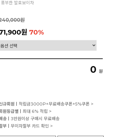
고 풍부한 발효보이차
240,000원
71,900원
70
%
0
원
신규회원ㅣ
적립금3000P+무료배송쿠폰+5%쿠폰 >
회원등급별ㅣ
최대 6% 적립 >
배송ㅣ
3만원이상 구매시 무료배송
할부ㅣ
무이자할부 카드 확인 >