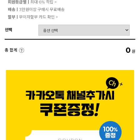
회원등급별ㅣ
최대 6% 적립 >
배송ㅣ
3만원이상 구매시 무료배송
할부ㅣ
무이자할부 카드 확인 >
선택
0
총 합계
원