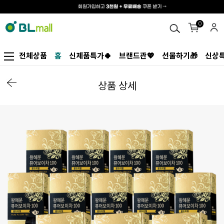
0
전체상품
홈
신제품특가🍀
브랜드관💖
선물하기🎁
신상특
상품 상세