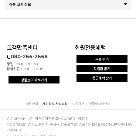
상품 고시 정보
고객만족센터
회원전용혜택
080-266-2668
쿠폰 받기
평일 10:00 - 18:00
점심시간 12:00 - 13:00
적립금 받기
등급혜택 받기
상품문의 바로가기
이용안내
개인정보 처리방침
이용약관
정품및보상안내
|
|
|
COMPANY : (주)넥스트에스엔엘/ OWNER : 이천수
ADDRESS : 경기도 용인시 수지구 신수로 767, A동 1층 134호(동천동, 분당수지 U-
TOWER)
CS CENTER : 080-266-2668