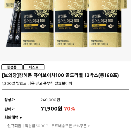
[보의당]왕혜문 퓨어보이차100 골드라벨 12박스(총168포)
1,300일 발효로 더욱 깊고 풍부한 발효보이차
정상가
240,000원
71,900원
70
%
판매가
회원혜택
▼
신규회원ㅣ
적립금3000P +무료배송쿠폰+5%쿠폰 >