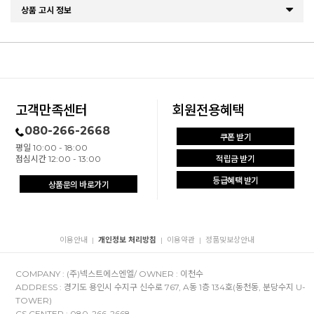
상품 고시 정보
고객만족센터
회원전용혜택
080-266-2668
쿠폰 받기
평일 10:00 - 18:00
점심시간 12:00 - 13:00
적립금 받기
등급혜택 받기
상품문의 바로가기
이용안내
개인정보 처리방침
이용약관
정품및보상안내
|
|
|
COMPANY : (주)넥스트에스엔엘/ OWNER : 이천수
ADDRESS : 경기도 용인시 수지구 신수로 767, A동 1층 134호(동천동, 분당수지 U-
TOWER)
CS CENTER : 080-266-2668