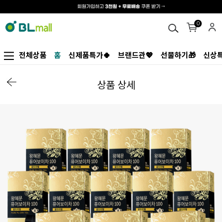
0
전체상품
홈
신제품특가🍀
브랜드관💖
선물하기🎁
신상특
상품 상세