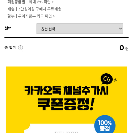
회원등급별ㅣ
최대 6% 적립 >
배송ㅣ
3만원이상 구매시 무료배송
할부ㅣ
무이자할부 카드 확인 >
선택
0
총 합계
원