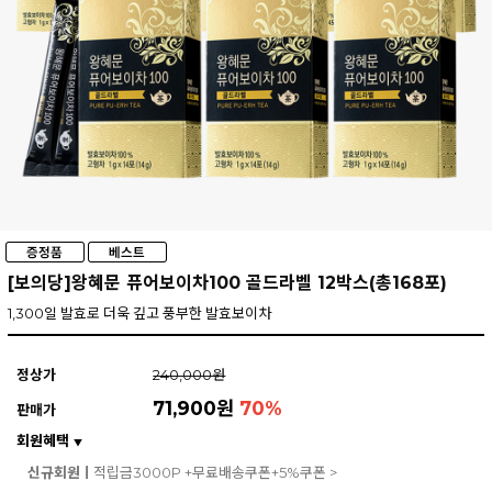
[보의당]왕혜문 퓨어보이차100 골드라벨 12박스(총168포)
1,300일 발효로 더욱 깊고 풍부한 발효보이차
정상가
240,000원
71,900원
70
%
판매가
회원혜택
▼
신규회원ㅣ
적립금3000P +무료배송쿠폰+5%쿠폰 >