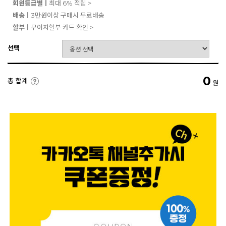
회원등급별ㅣ
최대 6% 적립 >
배송ㅣ
3만원이상 구매시 무료배송
할부ㅣ
무이자할부 카드 확인 >
선택
0
총 합계
원