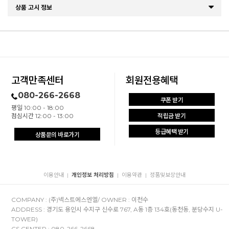
상품 고시 정보
고객만족센터
회원전용혜택
080-266-2668
쿠폰 받기
평일 10:00 - 18:00
점심시간 12:00 - 13:00
적립금 받기
등급혜택 받기
상품문의 바로가기
이용안내
개인정보 처리방침
이용약관
정품및보상안내
|
|
|
COMPANY : (주)넥스트에스엔엘/ OWNER : 이천수
ADDRESS : 경기도 용인시 수지구 신수로 767, A동 1층 134호(동천동, 분당수지 U-
TOWER)
CS CENTER : 080-266-2668