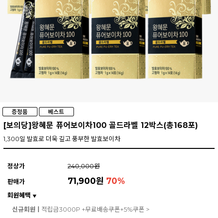
[보의당]왕혜문 퓨어보이차100 골드라벨 12박스(총168포)
1,300일 발효로 더욱 깊고 풍부한 발효보이차
정상가
240,000원
71,900원
70
%
판매가
회원혜택
▼
신규회원ㅣ
적립금3000P +무료배송쿠폰+5%쿠폰 >