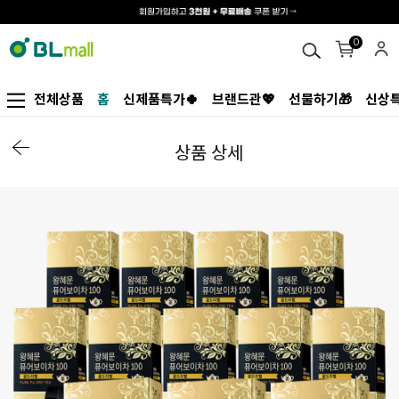
0
전체상품
홈
신제품특가🍀
브랜드관💖
선물하기🎁
신상특
상품 상세