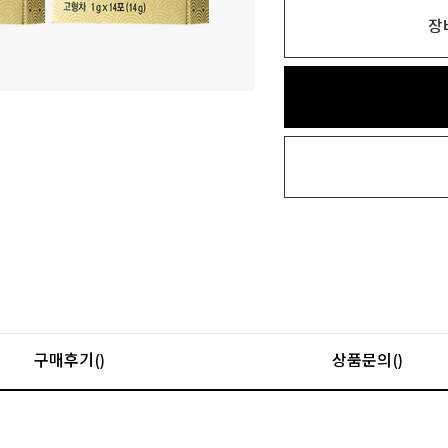
장
구매후기()
상품문의()