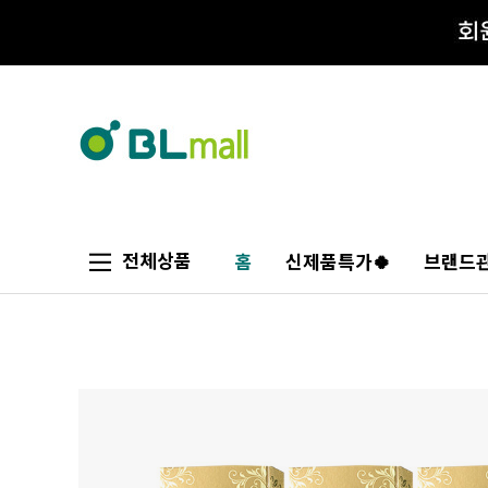
전체상품
홈
신제품특가🍀
브랜드관