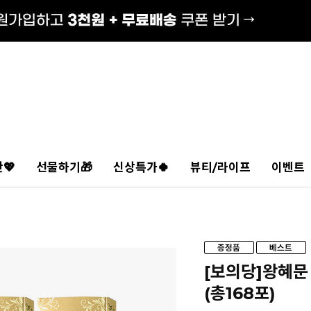
💖
선물하기🎁
신상특가🍀
뷰티/라이프
이벤트
[보의당]왕혜문
(총168포)