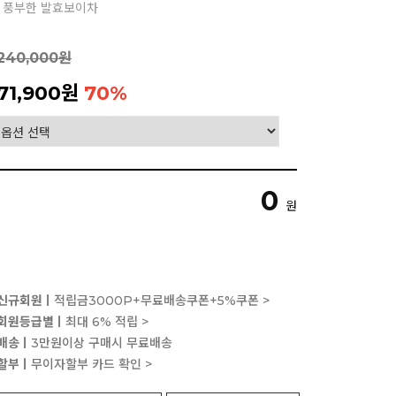
고 풍부한 발효보이차
240,000원
71,900원
70
%
0
원
신규회원ㅣ
적립금3000P+무료배송쿠폰+5%쿠폰 >
회원등급별ㅣ
최대 6% 적립 >
배송ㅣ
3만원이상 구매시 무료배송
할부ㅣ
무이자할부 카드 확인 >