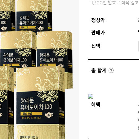
1,300일 발효로 더욱 깊
정상가
판매가
선택
총 합계
혜택