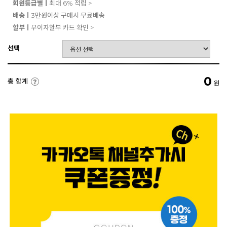
회원등급별ㅣ
최대 6% 적립 >
배송ㅣ
3만원이상 구매시 무료배송
할부ㅣ
무이자할부 카드 확인 >
선택
0
총 합계
원