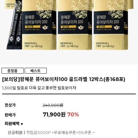
[보의당]왕혜문 퓨어보이차100 골드라벨 12박스(총168포)
1,300일 발효로 더욱 깊고 풍부한 발효보이차
정상가
240,000원
71,900원
70
%
판매가
회원혜택
▼
신규회원ㅣ
적립금3000P +무료배송쿠폰+5%쿠폰 >