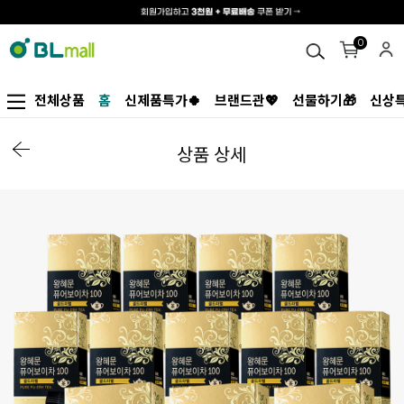
0
전체상품
홈
신제품특가🍀
브랜드관💖
선물하기🎁
신상특
상품 상세