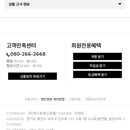
상품 고시 정보
고객만족센터
회원전용혜택
080-266-2668
쿠폰 받기
평일 10:00 - 18:00
점심시간 12:00 - 13:00
적립금 받기
등급혜택 받기
상품문의 바로가기
이용안내
개인정보 처리방침
이용약관
정품및보상안내
|
|
|
COMPANY : (주)넥스트에스엔엘/ OWNER : 이천수
ADDRESS : 경기도 용인시 수지구 신수로 767, A동 1층 134호(동천동, 분당수지 U-
TOWER)
CS CENTER : 080-266-2668