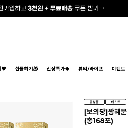
💖
선물하기🎁
신상특가🍀
뷰티/라이프
이벤트
[보의당]왕혜문
(총168포)