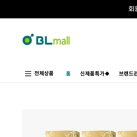
전체상품
홈
신제품특가🍀
브랜드관