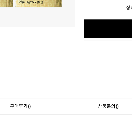
장
구매후기()
상품문의()