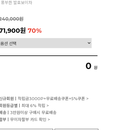
고 풍부한 발효보이차
240,000원
71,900원
70
%
0
원
신규회원ㅣ
적립금3000P+무료배송쿠폰+5%쿠폰 >
회원등급별ㅣ
최대 6% 적립 >
배송ㅣ
3만원이상 구매시 무료배송
할부ㅣ
무이자할부 카드 확인 >