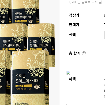
1,300일 발효로 더욱 깊
정상가
판매가
선택
총 합계
혜택